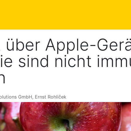
istungen
Blog
Events
Kontakt
Termin
 über Apple-Gerä
Sie sind nicht im
n
lutions GmbH, Ernst Rohliček