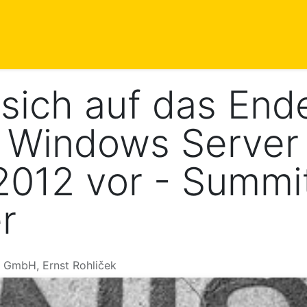
istungen
Blog
Events
Kontakt
Termin
 sich auf das End
r Windows Server
012 vor - Summit
er
 GmbH, Ernst Rohliček