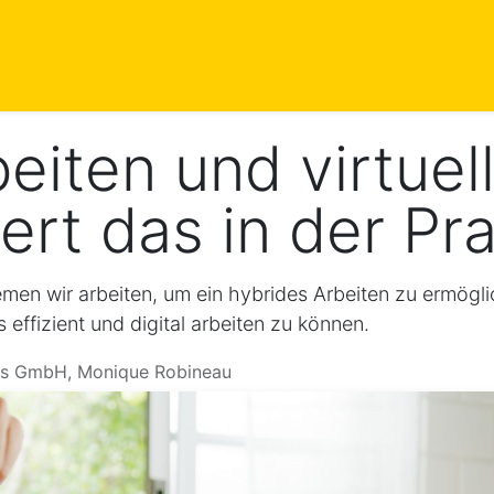
istungen
Blog
Events
Kontakt
Termin
eiten und virtuel
ert das in der Pr
emen wir arbeiten, um ein hybrides Arbeiten zu ermögl
effizient und digital arbeiten zu können.
ns GmbH, Monique Robineau