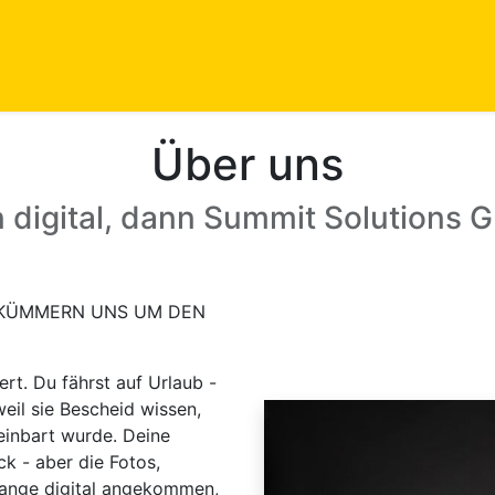
istungen
Blog
Events
Kontakt
Appointment
Über uns
 digital, dann Summit Solutions 
 KÜMMERN UNS UM DEN
ert. Du fährst auf Urlaub -
weil sie Bescheid wissen,
einbart wurde. Deine
 - aber die Fotos,
ange digital angekommen,